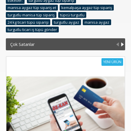
Etiketler:
turgutlu aygaz tüp siparişi
,
manisa aygaz tüp sipariş et
,
kemalpaşa aygaz tüp sipariş
,
turgutlu manisa tüp sipariş
,
tüpcü turgutlu
,
24 kg ticari tüpü siparişi
,
turgutlu aygaz
,
manisa aygaz
,
turgutlu ticari iş tüpü gönder
Çok Satanlar
YENİ ÜRÜN