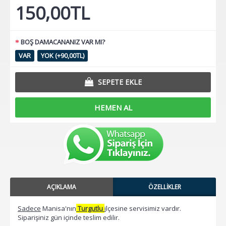
150,00TL
BOŞ DAMACANANIZ VAR MI?
VAR
YOK (+90,00TL)
SEPETE EKLE
HEMEN AL
AÇIKLAMA
ÖZELLIKLER
Sadece
Manisa'nın
Turgutlu
i
lçesine servisimiz vardır.
Siparişiniz gün içinde teslim edilir.