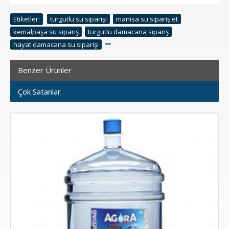
Etiketler:
turgutlu su siparişi
,
manisa su sipariş et
,
kemalpaşa su sipariş
,
turgutlu damacana sipariş
,
hayat damacana su siparişi
,
Benzer Ürünler
Çok Satanlar