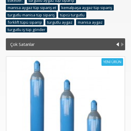
Etiketler:
turgutlu aygaz tüp siparişi
,
manisa aygaz tüp sipariş et
,
kemalpaşa aygaz tüp sipariş
,
turgutlu manisa tüp sipariş
,
tüpcü turgutlu
,
forklift tüpü siparişi
,
turgutlu aygaz
,
manisa aygaz
,
turgutlu iş tüp gönder
Çok Satanlar
YENİ ÜRÜN