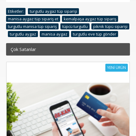
Etiketler:
turgutlu aygaz tüp siparişi
,
manisa aygaz tüp sipariş et
,
kemalpaşa aygaz tüp sipariş
,
turgutlu manisa tüp sipariş
,
tüpcü turgutlu
,
piknik tüpü siparişi
,
turgutlu aygaz
,
manisa aygaz
,
turgutlu eve tüp gönder
Çok Satanlar
YENİ ÜRÜN