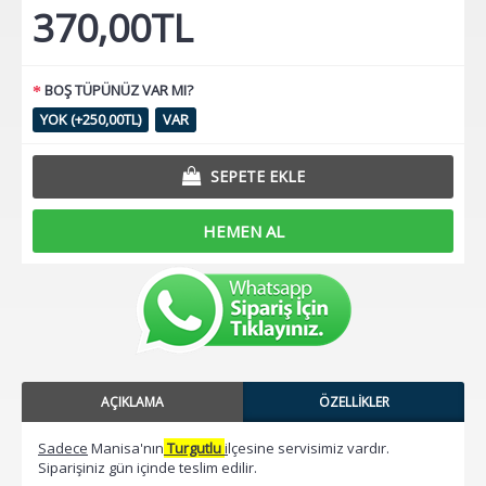
370,00TL
BOŞ TÜPÜNÜZ VAR MI?
YOK (+250,00TL)
VAR
SEPETE EKLE
HEMEN AL
AÇIKLAMA
ÖZELLIKLER
Sadece
Manisa'nın
Turgutlu
i
lçesine servisimiz vardır.
Siparişiniz gün içinde teslim edilir.