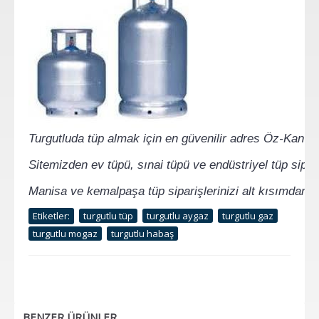
Turgutluda tüp almak için en güvenilir adres Öz-Kan Erd
Sitemizden ev tüpü, sınai tüpü ve endüstriyel tüp sipariş
Manisa ve kemalpaşa tüp siparişlerinizi 
alt kısımdan s
Etiketler:
turgutlu tüp
turgutlu aygaz
turgutlu gaz
turgutlu mogaz
turgutlu habaş
BENZER ÜRÜNLER