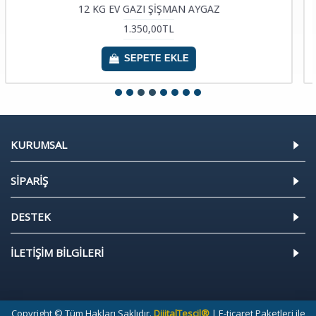
İŞMAN AYGAZ
12 KG EV GAZI UZU
0TL
1.350,00TL
 EKLE
SEPETE EK
KURUMSAL
SİPARİŞ
DESTEK
İLETİŞİM BİLGİLERİ
Copyright © Tüm Hakları Saklıdır.
DijitalTescil®
| E-ticaret Paketleri ile